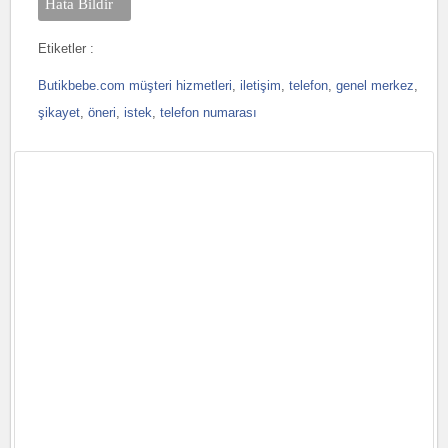
Hata Bildir
Etiketler :
Butikbebe.com müşteri hizmetleri
,
iletişim
,
telefon
,
genel merkez
,
şikayet
,
öneri
,
istek
,
telefon numarası