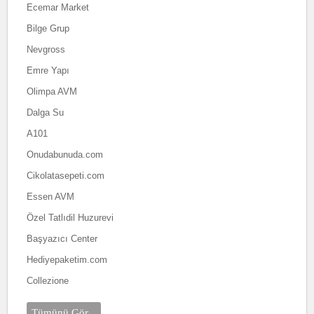
Ecemar Market
Bilge Grup
Nevgross
Emre Yapı
Olimpa AVM
Dalga Su
A101
Onudabunuda.com
Cikolatasepeti.com
Essen AVM
Özel Tatlıdil Huzurevi
Başyazıcı Center
Hediyepaketim.com
Collezione
Tümünü Gör