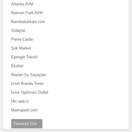
Atlantis AVM
Batman Park AVM
Bambudukkani.com
Gülaylar
Pierre Cardin
Şok Market
Epengle Tekstil
Ekofan
Baylan Su Sayaçları
İzmit Branda Tente
İzmir Optimum Outlet
Htc.web.tr
Markapark.com
Tümünü Gör