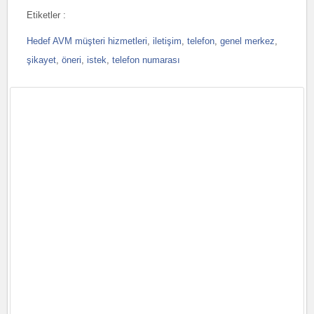
Etiketler :
Hedef AVM müşteri hizmetleri
,
iletişim
,
telefon
,
genel merkez
,
şikayet
,
öneri
,
istek
,
telefon numarası