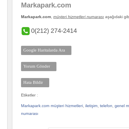
Markapark.com
Markapark.com
,
müşteri hizmetleri numarası
aşağıdaki gibi
0(212) 274-2414
Google Haritalarda Ara
Yorum Gönder
Hata Bildir
Etiketler :
Markapark.com müşteri hizmetleri
,
iletişim
,
telefon
,
genel 
numarası