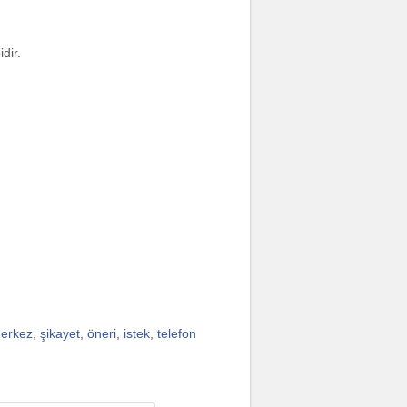
dir.
merkez
,
şikayet
,
öneri
,
istek
,
telefon