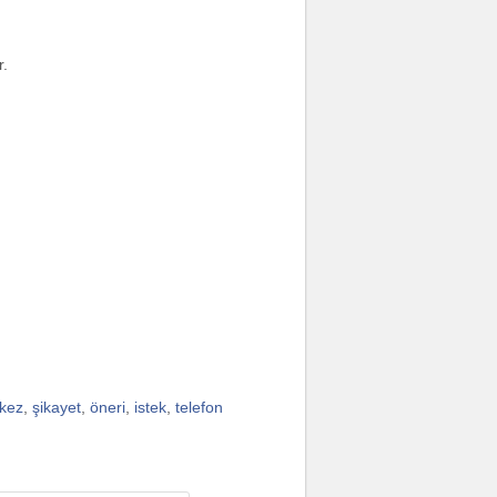
r.
kez
,
şikayet
,
öneri
,
istek
,
telefon