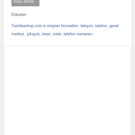
Hata Bildir
Etiketler :
Toshibashop.com.tr müşteri hizmetleri
,
iletişim
,
telefon
,
genel
merkez
,
şikayet
,
öneri
,
istek
,
telefon numarası