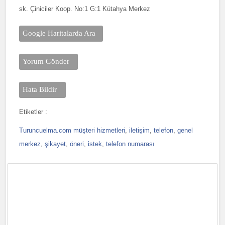
sk. Çiniciler Koop. No:1 G:1 Kütahya Merkez
Google Haritalarda Ara
Yorum Gönder
Hata Bildir
Etiketler :
Turuncuelma.com müşteri hizmetleri
,
iletişim
,
telefon
,
genel
merkez
,
şikayet
,
öneri
,
istek
,
telefon numarası