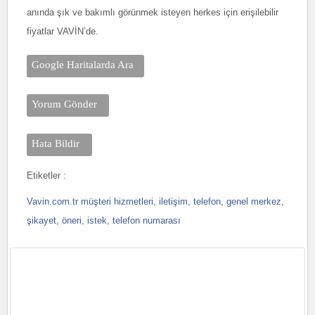
anında şık ve bakımlı görünmek isteyen herkes için erişilebilir
fiyatlar VAVİN’de.
Google Haritalarda Ara
Yorum Gönder
Hata Bildir
Etiketler :
Vavin.com.tr müşteri hizmetleri
,
iletişim
,
telefon
,
genel merkez
,
şikayet
,
öneri
,
istek
,
telefon numarası