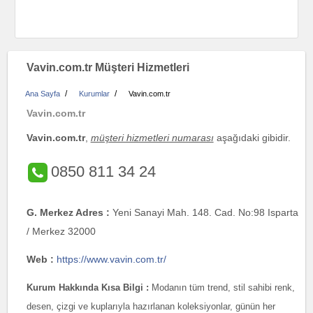
Vavin.com.tr Müşteri Hizmetleri
/
/
Ana Sayfa
Kurumlar
Vavin.com.tr
Vavin.com.tr
Vavin.com.tr
,
müşteri hizmetleri numarası
aşağıdaki gibidir.
0850 811 34 24
G. Merkez Adres :
Yeni Sanayi Mah. 148. Cad. No:98 Isparta
/ Merkez 32000
Web :
https://www.vavin.com.tr/
Kurum Hakkında Kısa Bilgi :
Modanın tüm trend, stil sahibi renk,
desen, çizgi ve kuplarıyla hazırlanan koleksiyonlar, günün her