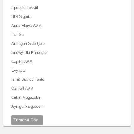
Epengle Tekstil
HDI Sigorta
Aqua Florya AVM
İnci Su
Armağan Side Çelik
Snowy Ulu Kardeşler
Capitol AVM
Evyapar
İzmit Branda Tente
Özmert AVM
Çirkin Mağazaları
Aynigunkargo.com
Tümünü Gör