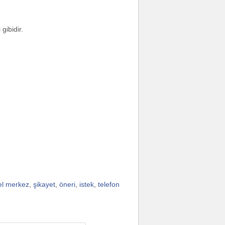
gibidir.
el merkez
,
şikayet
,
öneri
,
istek
,
telefon